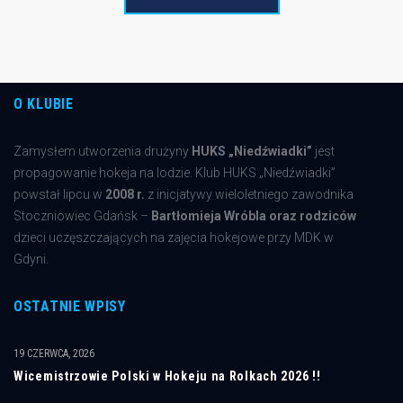
O KLUBIE
Zamysłem utworzenia drużyny
HUKS „Niedźwiadki”
jest
propagowanie hokeja na lodzie. Klub HUKS „Niedźwiadki”
powstał lipcu w
2008 r.
z inicjatywy wieloletniego zawodnika
Stoczniowiec Gdańsk –
Bartłomieja Wróbla oraz rodziców
dzieci uczęszczających na zajęcia hokejowe przy MDK w
Gdyni.
OSTATNIE WPISY
19 CZERWCA, 2026
Wicemistrzowie Polski w Hokeju na Rolkach 2026 !!