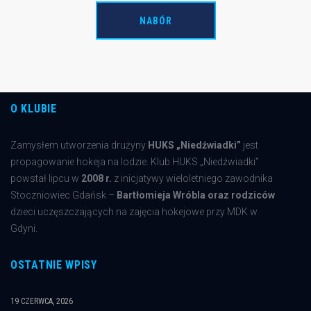
NABÓR
O KLUBIE
Zamysłem utworzenia drużyny
HUKS „Niedźwiadki”
jest
propagowanie hokeja na lodzie. Klub HUKS „Niedźwiadki”
powstał lipcu w
2008 r.
z inicjatywy wieloletniego zawodnika
Stoczniowiec Gdańsk –
Bartłomieja Wróbla oraz rodziców
dzieci uczęszczających na zajęcia hokejowe przy MDK w
Gdyni.
OSTATNIE WPISY
19 CZERWCA, 2026