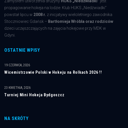
Zamysłem utworzenia drużyny
HUKS „Niedźwiadki”
jest
propagowanie hokeja na lodzie. Klub HUKS „Niedźwiadki”
powstał lipcu w
2008 r.
z inicjatywy wieloletniego zawodnika
Stoczniowiec Gdańsk –
Bartłomieja Wróbla oraz rodziców
dzieci uczęszczających na zajęcia hokejowe przy MDK w
Gdyni.
OSTATNIE WPISY
19 CZERWCA, 2026
Wicemistrzowie Polski w Hokeju na Rolkach 2026 !!
23 KWIETNIA, 2026
Turniej Mini Hokeja Bydgoszcz
NA SKRÓTY