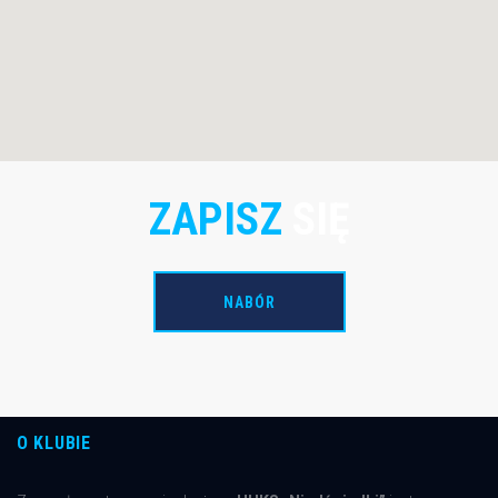
ZAPISZ
SIĘ
NABÓR
O KLUBIE